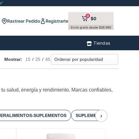
a*
0
$0
Rastrear Pedido
Registrarte
Envío gratis desde $39.990
Tiendas
Mostrar:
15
/
25
/
45
u salud, energía y rendimiento. Marcas confiables,
PERALIMENTOS-SUPLEMENTOS
SUPLEMENTOS DE NIÑOS
›