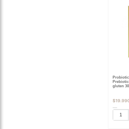
Probioti
Prebioti
gluten 3
$
19.99