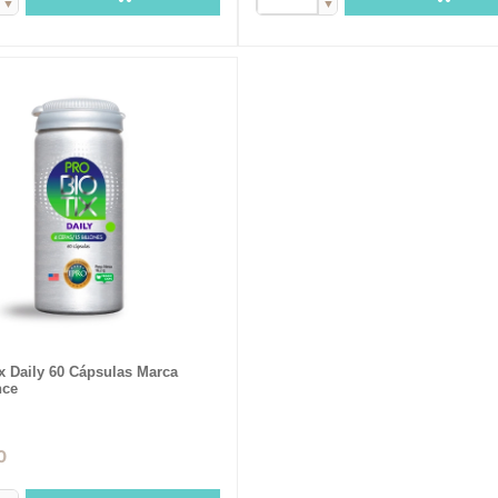
▼
▼
ix Daily 60 Cápsulas Marca
nce
0