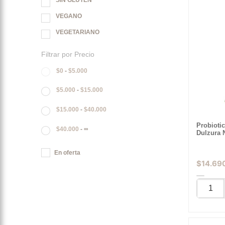
SIN GLUTEN
VEGANO
VEGETARIANO
Filtrar por Precio
$
0
-
$
5.000
$
5.000
-
$
15.000
$
15.000
-
$
40.000
Probioti
$
40.000
- ∞
Dulzura 
En oferta
$
14.69