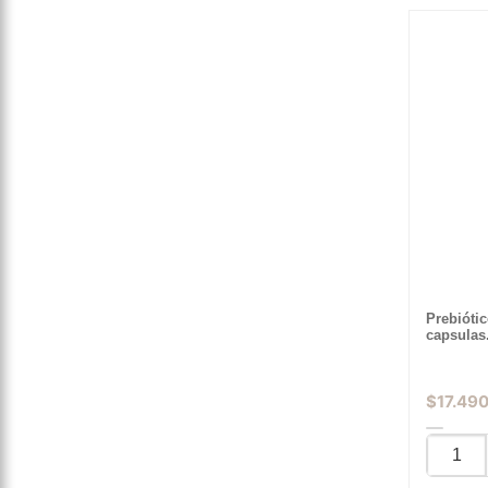
Prebiótic
capsulas
$
17.49