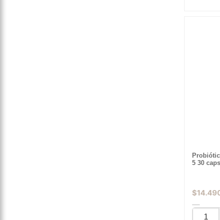
Probióti
5 30 cap
$
14.49