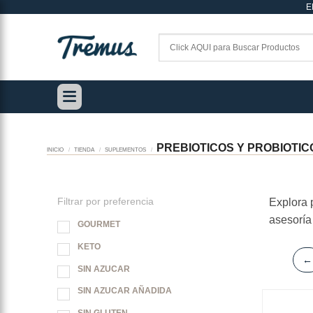
E
Saltar
al
contenido
PREBIOTICOS Y PROBIOTIC
INICIO
/
TIENDA
/
SUPLEMENTOS
/
Filtrar por preferencia
Explora 
asesoría 
GOURMET
KETO
←
SIN AZUCAR
SIN AZUCAR AÑADIDA