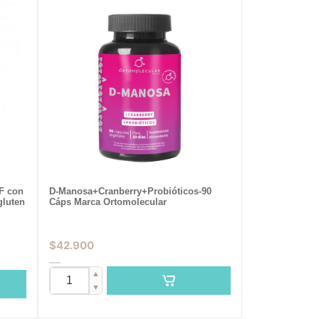
F con
D-Manosa+Cranberry+Probióticos-90
gluten
Cáps Marca Ortomolecular
$
42.900
▲
▼