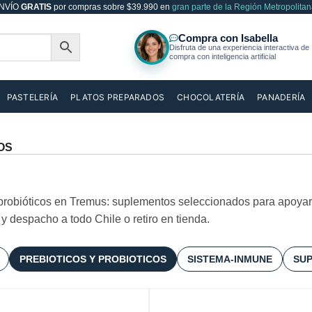
NVÍO
GRATIS
por compras sobre $39.990 en
gran parte de la Región Metropolitan
PASTELERÍA
PLATOS PREPARADOS
CHOCOLATERÍA
PANADERÍA
OS
probióticos en Tremus: suplementos seleccionados para apoyar t
y despacho a todo Chile o retiro en tienda.
PREBIOTICOS Y PROBIOTICOS
SISTEMA-INMUNE
SU