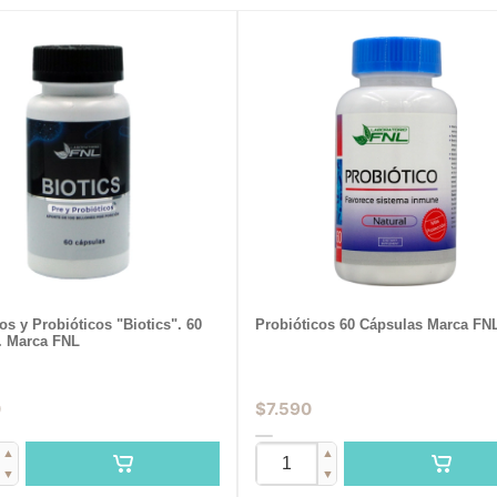
os y Probióticos "Biotics". 60
Probióticos 60 Cápsulas Marca FN
. Marca FNL
0
$
7.590
▲
▲
▼
▼