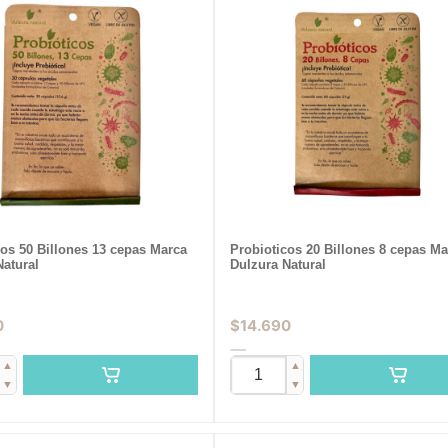
cos 50 Billones 13 cepas Marca
Probioticos 20 Billones 8 cepas Ma
Natural
Dulzura Natural
0
$
14.690
▲
▲
▼
▼