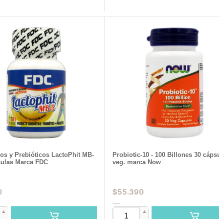
cos y Prebióticos LactoPhit MB-
Probiotic-10 - 100 Billones 30 cáps
sulas Marca FDC
veg. marca Now
0
$
55.390
▲
▲