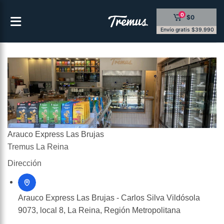
Saltar
0
$0
al
contenido
Envío gratis $39.990
Arauco Express Las Brujas
Tremus La Reina
Dirección
Arauco Express Las Brujas - Carlos Silva Vildósola
9073, local 8, La Reina, Región Metropolitana