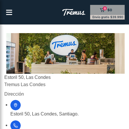
Saltar
0
$0
al
contenido
Envío gratis $39.990
Estoril 50, Las Condes
Tremus Las Condes
Dirección
Estoril 50, Las Condes, Santiago.