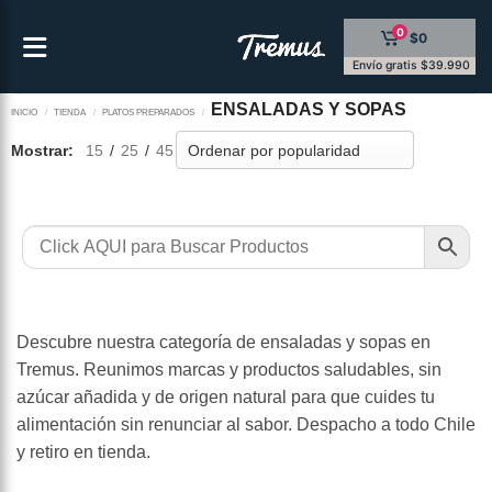
Saltar
0
$0
al
contenido
Envío gratis $39.990
ENSALADAS Y SOPAS
INICIO
/
TIENDA
/
PLATOS PREPARADOS
/
Mostrar:
15
/
25
/
45
Descubre nuestra categoría de ensaladas y sopas en
Tremus. Reunimos marcas y productos saludables, sin
azúcar añadida y de origen natural para que cuides tu
alimentación sin renunciar al sabor. Despacho a todo Chile
y retiro en tienda.