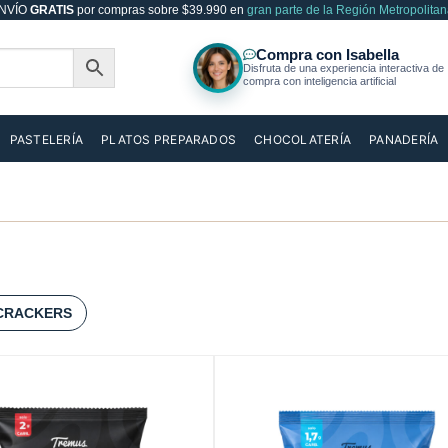
NVÍO
GRATIS
por compras sobre $39.990 en
gran parte de la Región Metropolitan
PASTELERÍA
PLATOS PREPARADOS
CHOCOLATERÍA
PANADERÍA
CRACKERS