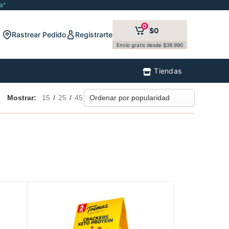
a*
0
$0
Rastrear Pedido
Registrarte
Envío gratis desde $39.990
Tiendas
Mostrar:
15
/
25
/
45