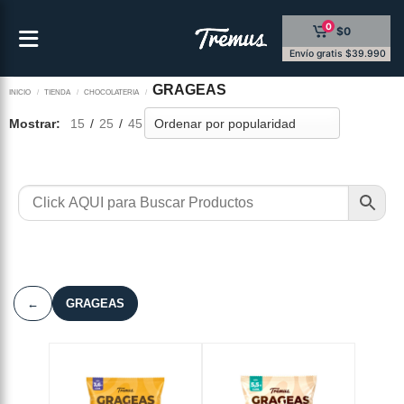
Saltar
0
$0
al
contenido
Envío gratis $39.990
GRAGEAS
INICIO
/
TIENDA
/
CHOCOLATERIA
/
Mostrar:
15
/
25
/
45
←
GRAGEAS