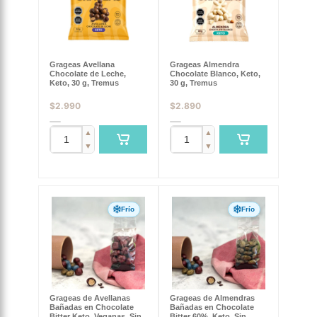
Grageas Avellana
Grageas Almendra
Chocolate de Leche,
Chocolate Blanco, Keto,
Keto, 30 g, Tremus
30 g, Tremus
$
2.990
$
2.890
▲
▲
▼
▼
Frío
Frío
Grageas de Avellanas
Grageas de Almendras
Bañadas en Chocolate
Bañadas en Chocolate
Bitter Keto, Veganas, Sin
Bitter 60%, Keto, Sin